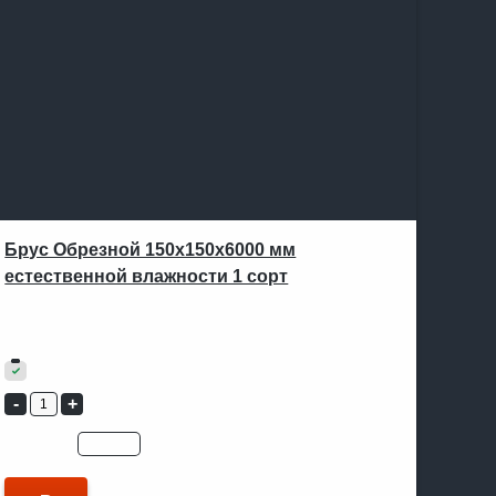
Брус Обрезной 150х150х6000 мм
естественной влажности 1 сорт
В ОДИН КЛИК
Артикул:
Не указан
19 500
₽
В наличии
Цена для:
юр.лицо
физ.лицо