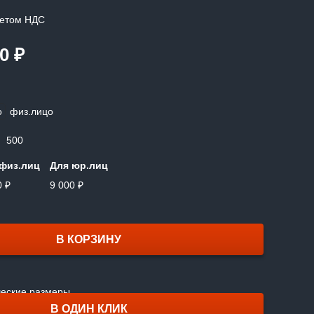
четом НДС
00
₽
о
физ.лицо
500
физ.лиц
Для юр.лиц
0 ₽
9 000 ₽
В КОРЗИНУ
В ОДИН КЛИК
ческие размеры.
В ОДИН КЛИК