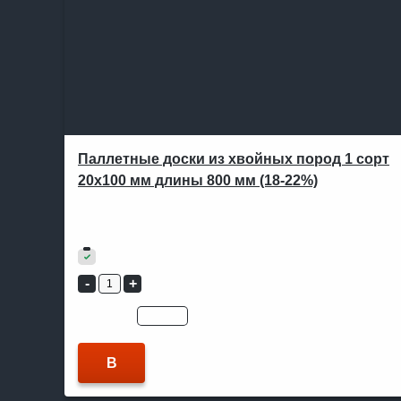
Паллетные доски из хвойных пород 1 сорт
20х100 мм длины 800 мм (18-22%)
В ОДИН КЛИК
Артикул:
Не указан
21 600
₽
В наличии
Цена для:
юр.лицо
физ.лицо
В