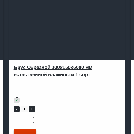
Брус Обрезной 100х150х6000 мм
естественной влажности 1 сорт
В ОДИН КЛИК
Артикул:
102
19 500
₽
В наличии
Цена для:
юр.лицо
физ.лицо