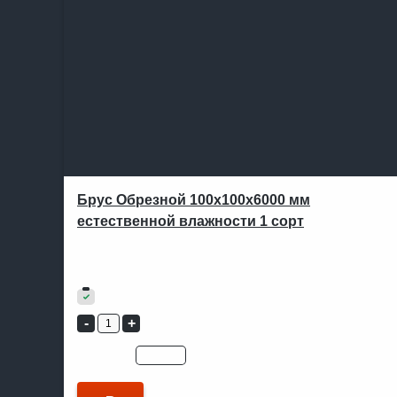
Брус Обрезной 100х100х6000 мм
естественной влажности 1 сорт
В ОДИН КЛИК
Артикул:
107
19 500
₽
В наличии
Цена для:
юр.лицо
физ.лицо