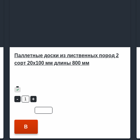
Паллетные доски из лиственных пород 2
сорт 20х100 мм длины 800 мм
В ОДИН КЛИК
Артикул:
Не указан
10 800
₽
В наличии
Цена для:
юр.лицо
физ.лицо
В