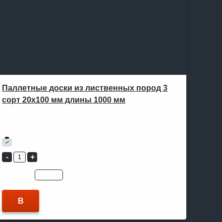
Паллетные доски из лиственных пород 3
сорт 20х100 мм длины 1000 мм
В ОДИН КЛИК
Артикул:
Не указан
9 000
₽
В наличии
Цена для:
юр.лицо
физ.лицо
В