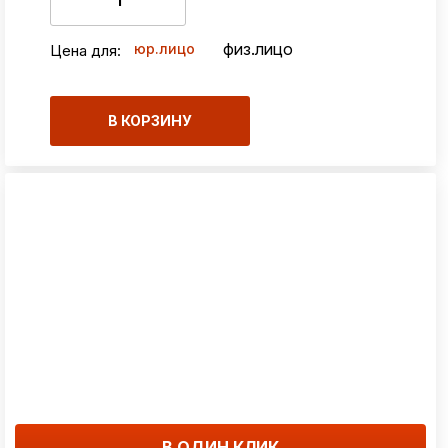
физ.лицо
юр.лицо
Цена для:
В КОРЗИНУ
В ОДИН КЛИК