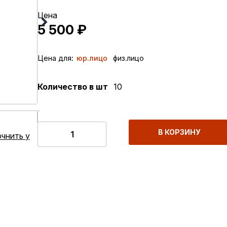
Цена
5 500
₽
Цена для:
юр.лицо
физ.лицо
Количество в шт
10
В КОРЗИНУ
чнить у
В ОДИН КЛИК