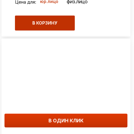
физ.лицо
юр.лицо
Цена для:
В КОРЗИНУ
В ОДИН КЛИК