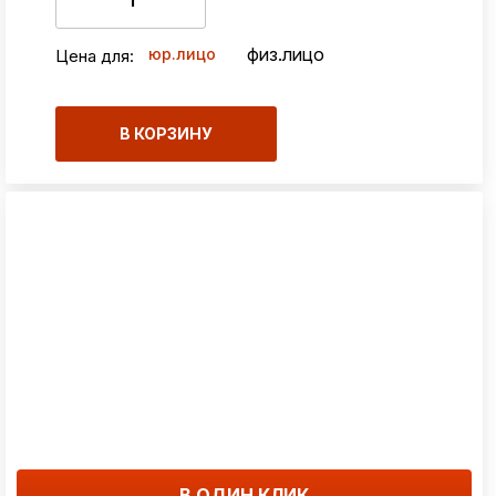
физ.лицо
юр.лицо
Цена для:
В КОРЗИНУ
В ОДИН КЛИК