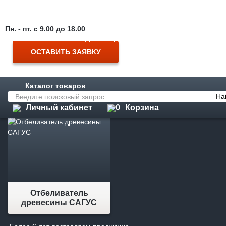
Пиломатериалы от производителя c доставкой по России и миру
8 (921) 399-58-58
Пн. - пт. с 9.00 до 18.00
Для оперативной связи
Все лето при покупке пиломатериалов от 40 м3 10 % скидка
ОСТАВИТЬ ЗАЯВКУ
Главная
Каталог
ЛКМ
Отбеливатели древесины
Заказать звонок
Отбеливатели древесины
Каталог товаров
На
Личный кабинет
0
Корзина
Отбеливатель
древесины САГУС