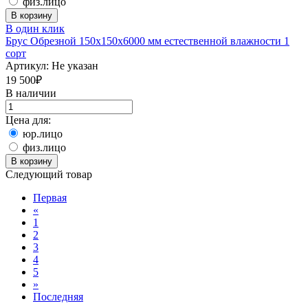
физ.лицо
В корзину
В один клик
Брус Обрезной 150х150х6000 мм естественной влажности 1
сорт
Артикул:
Не указан
19 500
₽
В наличии
Цена для:
юр.лицо
физ.лицо
В корзину
Следующий товар
Первая
«
1
2
3
4
5
»
Последняя