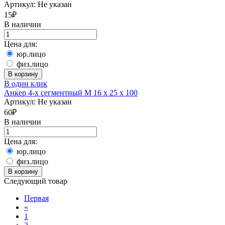
Артикул:
Не указан
15
₽
В наличии
Цена для:
юр.лицо
физ.лицо
В корзину
В один клик
Анкер 4-х сегментный М 16 х 25 х 100
Артикул:
Не указан
60
₽
В наличии
Цена для:
юр.лицо
физ.лицо
В корзину
Следующий товар
Первая
«
1